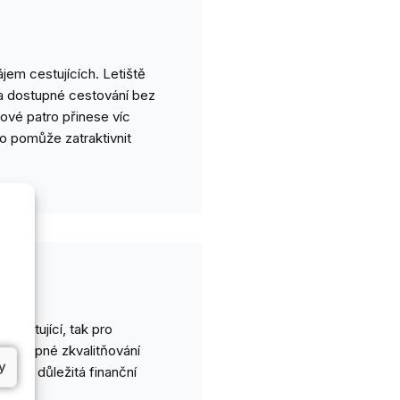
ájem cestujících. Letiště
 a dostupné cestování bez
Nové patro přinese víc
to pomůže zatraktivnit
cestující, tak pro
 postupné zkvalitňování
y
onářů důležitá finanční