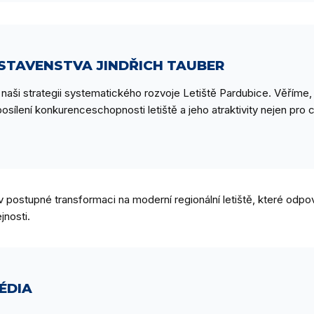
STAVENSTVA JINDŘICH TAUBER
e naši strategii systematického rozvoje Letiště Pardubice. Věřím
posílení konkurenceschopnosti letiště a jeho atraktivity nejen pro ce
v postupné transformaci na moderní regionální letiště, které od
jnosti.
ÉDIA