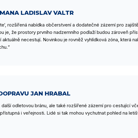
MANA LADISLAV VALTR
gate‘, rozšířená nabídka občerstvení a dodatečné zázemí pro zajiš
ou je, že prostory prvního nadzemního podlaží budou zároveň příst
í aktuálně necestují. Novinkou je rovněž vyhlídková zóna, která na
chu.“
DOPRAVU JAN HRABAL
 další odletovou bránu, ale také rozšířené zázemí pro cestující v
e přístupná i veřejnosti. Lidé si tak mohou vychutnat pohled na letiš