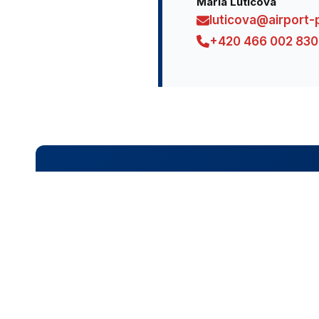
Mária Luticová
luticova@airport-
+420 466 002 830
DOTAZY K LETŮM
Máte dotaz k odletům nebo službám na letišti? Js
KONTAKTY
SLUŽBY NA LETIŠTI