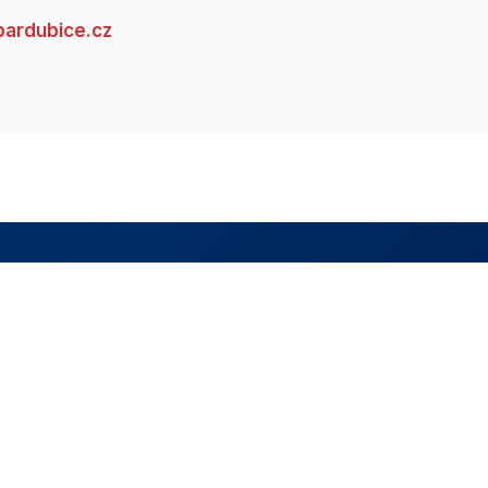
pardubice.cz
me tu pro vás.