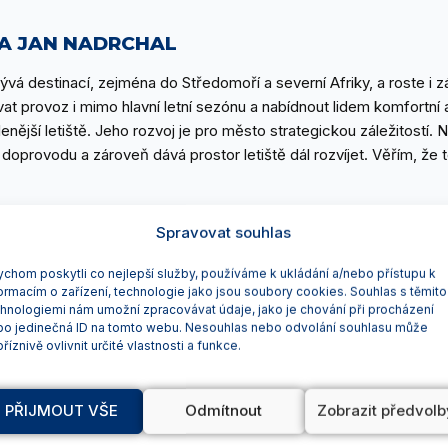
A JAN NADRCHAL
ývá destinací, zejména do Středomoří a severní Afriky, a roste i z
vat provoz i mimo hlavní letní sezónu a nabídnout lidem komfortní
lenější letiště. Jeho rozvoj je pro město strategickou záležitostí. 
ch doprovodu a zároveň dává prostor letiště dál rozvíjet. Věřím, že 
Spravovat souhlas
chom poskytli co nejlepší služby, používáme k ukládání a/nebo přístupu k
ormacím o zařízení, technologie jako jsou soubory cookies. Souhlas s těmito
hnologiemi nám umožní zpracovávat údaje, jako je chování při procházení
N NETOLICKÝ
bo jedinečná ID na tomto webu. Nesouhlas nebo odvolání souhlasu může
říznivě ovlivnit určité vlastnosti a funkce.
y ve 2. nadzemním podlaží nabídnou moderní zázemí, a to jak pro 
ekt je součástí strategie rozvoje Letiště Pardubice a navazuje na
PŘIJMOUT VŠE
Odmítnout
Zobrazit předvolb
frastruktury. Vedle těchto investic je pro nás jako jednoho z akci
hospodaření společnosti.“