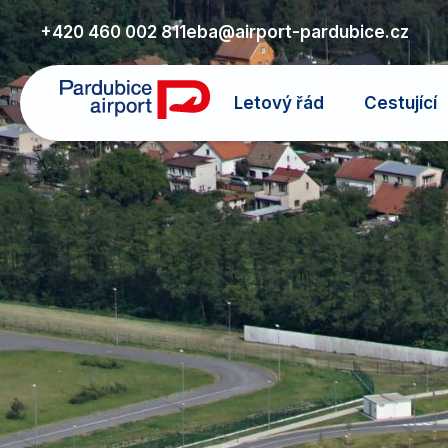
+420 460 002 811
eba@airport-pardubice.cz
Letový řád
Cestující