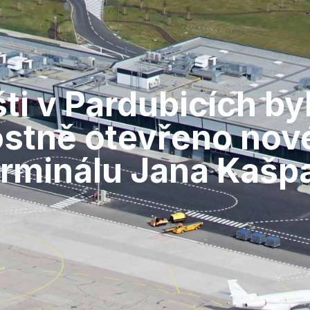
šti v Pardubicích b
stně otevřeno nov
rminálu Jana Kašp