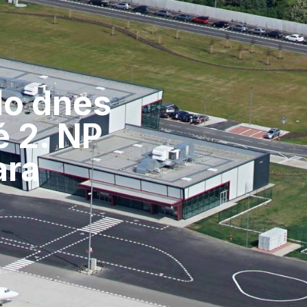
ylo dnes
é 2. NP
ara