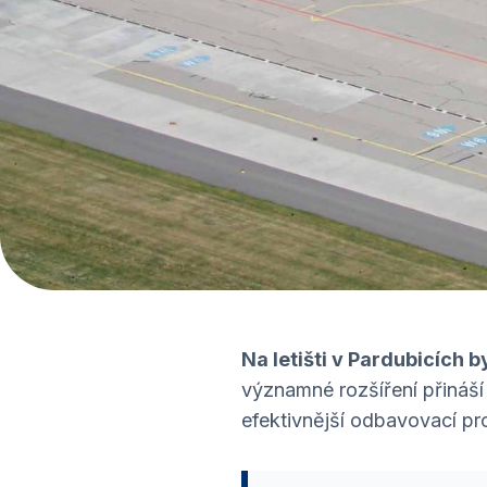
Na letišti v Pardubicích 
významné rozšíření přináší 
efektivnější odbavovací pr