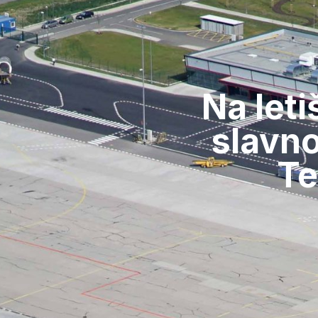
Na leti
slavno
Te