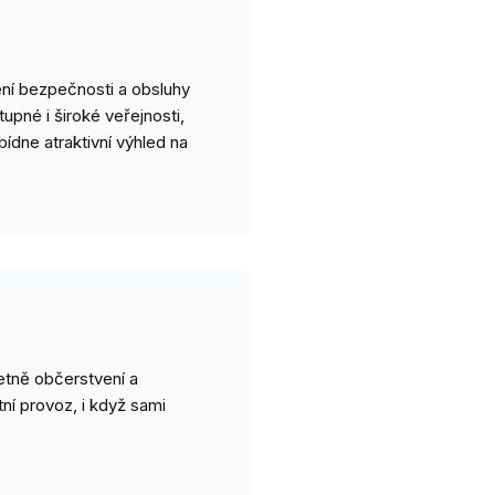
tění bezpečnosti a obsluhy
upné i široké veřejnosti,
bídne atraktivní výhled na
četně občerstvení a
tní provoz, i když sami