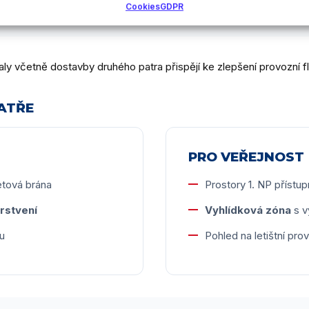
Cookies
GDPR
haly včetně dostavby druhého patra přispějí ke zlepšení provozní fl
PATŘE
PRO VEŘEJNOST
etová brána
Prostory 1. NP přístup
rstvení
Vyhlídková zóna
s v
u
Pohled na letištní pro