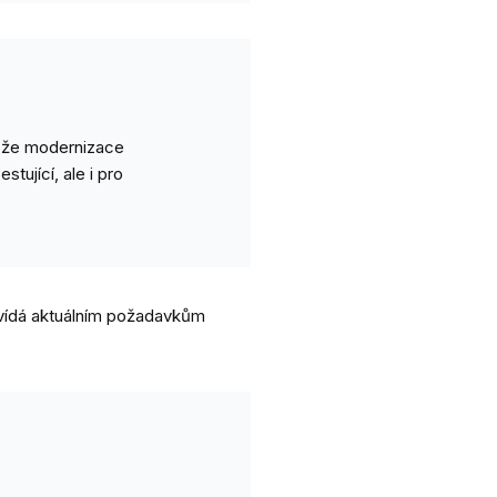
e, že modernizace
stující, ale i pro
povídá aktuálním požadavkům