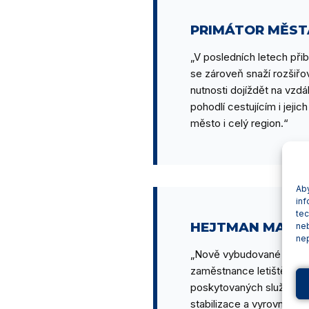
PRIMÁTOR MĚST
„V posledních letech přib
se zároveň snaží rozšiřo
nutnosti dojíždět na vzdá
pohodlí cestujícím i jeji
město i celý region.“
Aby
inf
tec
HEJTMAN MARTI
ne
nep
„Nově vybudované prostor
zaměstnance letiště. Proj
poskytovaných služeb a in
stabilizace a vyrovnané 