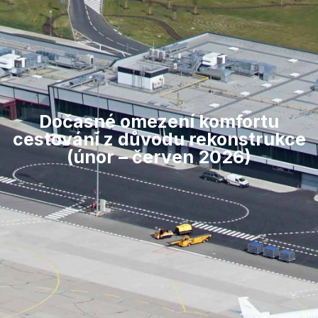
Dočasné omezení komfortu
cestování z důvodu rekonstrukce
(únor – červen 2026)