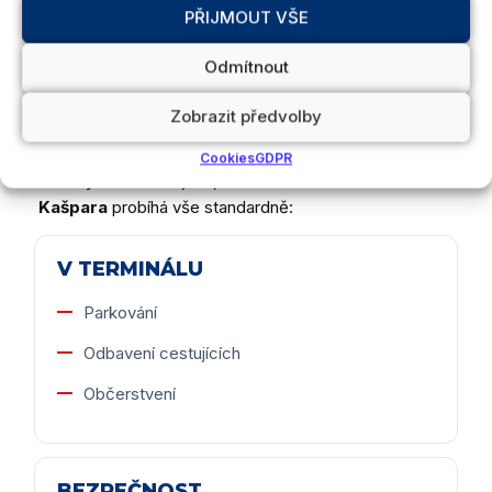
Cestující nebudou v žádném případě
PŘIJMOUT VŠE
přepravováni na jiné letiště
Odmítnout
Zobrazit předvolby
CO ZŮSTÁVÁ BEZE ZMĚNY
Cookies
GDPR
Rádi bychom Vás ujistili, že v
Terminálu Jana
Kašpara
probíhá vše standardně:
V TERMINÁLU
Parkování
Odbavení cestujících
Občerstvení
BEZPEČNOST