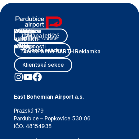
Ochrana
Informace
Prohlášení
Pravidla
©2026
Mapa letiště
Letiště Pardubice
osobních
o
o
užívání
|
údajů
cookies
přístupnosti
webu
Časté otázky
Tvorba webu BARTH Reklamka
Klientská sekce
East Bohemian Airport a.s.
Pražská 179
Pardubice – Popkovice 530 06
IČO: 48154938