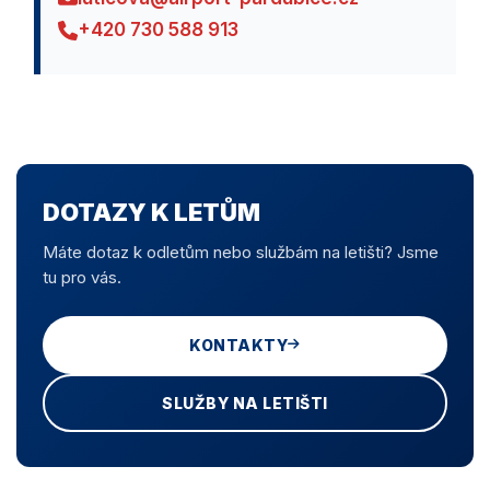
+420 730 588 913
DOTAZY K LETŮM
Máte dotaz k odletům nebo službám na letišti? Jsme
tu pro vás.
KONTAKTY
SLUŽBY NA LETIŠTI