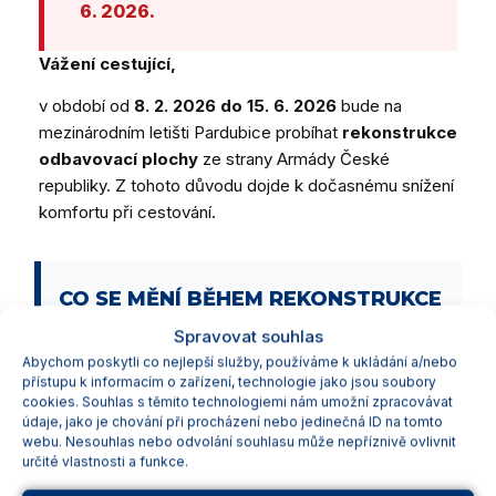
6. 2026.
Vážení cestující,
v období od
8. 2. 2026 do 15. 6. 2026
bude na
mezinárodním letišti Pardubice probíhat
rekonstrukce
odbavovací plochy
ze strany Armády České
republiky. Z tohoto důvodu dojde k dočasnému snížení
komfortu při cestování.
CO SE MĚNÍ BĚHEM REKONSTRUKCE
Spravovat souhlas
Po příletu a před odletem budou cestující
Abychom poskytli co nejlepší služby, používáme k ukládání a/nebo
přepravováni autobusy v rámci areálu
přístupu k informacím o zařízení, technologie jako jsou soubory
letiště
cookies. Souhlas s těmito technologiemi nám umožní zpracovávat
údaje, jako je chování při procházení nebo jedinečná ID na tomto
Trasa: ze
západní stojánky
letiště na
webu. Nesouhlas nebo odvolání souhlasu může nepříznivě ovlivnit
určité vlastnosti a funkce.
východní stojánku