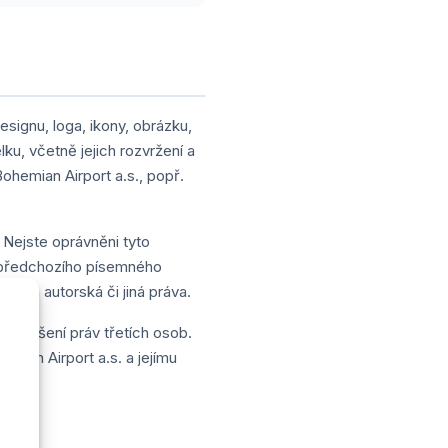
signu, loga, ikony, obrázku,
ku, včetně jejich rozvržení a
ohemian Airport a.s., popř.
 Nejste oprávněni tyto
z předchozího písemného
í na autorská či jiná práva.
 porušení práv třetích osob.
mian Airport a.s. a jejímu