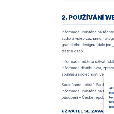
2. POUŽÍVÁNÍ 
Informace umístěné na těchto 
audio a video záznamu, fotogra
grafického designu (dále jen 
třetích osob.
Informace můžete užívat (stáh
Informace distribuovat, zprac
souhlasu společnosti Letiště 
Společnost Letiště Pardubice 
Aby
Informace umístěné na těchto 
inf
působení v České republice, n
tec
ne
nep
UŽIVATEL SE ZAVAZUJE