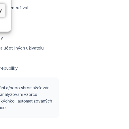
inak zneužívat
y
my
a účet jiných uživatelů
 republiky
ování a/nebo shromažďování
 analyzování vzorců
jakýchkoli automatizovaných
nce.