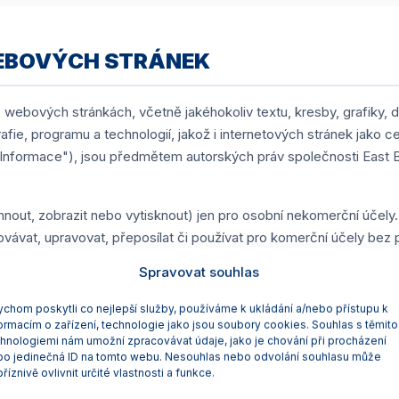
WEBOVÝCH STRÁNEK
webových stránkách, včetně jakéhokoliv textu, kresby, grafiky, de
fie, programu a technologií, jakož i internetových stránek jako cel
„Informace"), jsou předmětem autorských práv společnosti East B
nout, zobrazit nebo vytisknout) jen pro osobní nekomerční účely.
ovávat, upravovat, přeposílat či používat pro komerční účely be
Pardubice. Kopie Informací musí vždy obsahovat veškerá upozorněn
Spravovat souhlas
nezaručuje ani neodpovídá za to, že použitím Informací nedojde k
chom poskytli co nejlepší služby, používáme k ukládání a/nebo přístupu k
webových stránkách se vztahují výlučně ke společnosti East Bohe
ormacím o zařízení, technologie jako jsou soubory cookies. Souhlas s těmito
ení-li výslovně uvedeno jinak.
hnologiemi nám umožní zpracovávat údaje, jako je chování při procházení
bo jedinečná ID na tomto webu. Nesouhlas nebo odvolání souhlasu může
říznivě ovlivnit určité vlastnosti a funkce.
, ŽE ZEJMÉNA NEBUDE: