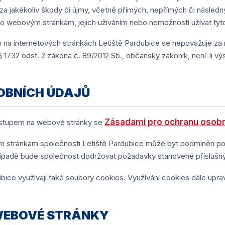
 jakékoliv škody či újmy, včetně přímých, nepřímých či následn
mto webovým stránkám, jejich užíváním nebo nemožností užívat ty
 na internetových stránkách Letiště Pardubice se nepovažuje za
 1732 odst. 2 zákona č. 89/2012 Sb., občanský zákoník, není-li vý
OBNÍCH ÚDAJŮ
Zásadami pro ochranu osobn
vstupem na webové stránky se
m stránkám společnosti Letiště Pardubice může být podmíněn p
ípadě bude společnost dodržovat požadavky stanovené příslušný
ice využívají také soubory cookies. Využívání cookies dále upra
WEBOVÉ STRÁNKY