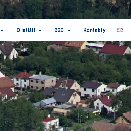
O letišti
B2B
Kontakty