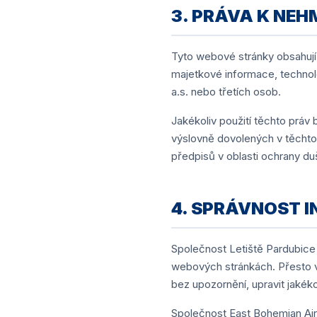
3. PRÁVA K NE
Tyto webové stránky obsahuj
majetkové informace, technol
a.s. nebo třetích osob.
Jakékoliv použití těchto práv
výslovně dovolených v těchto
předpisů v oblasti ochrany duš
4. SPRÁVNOST 
Společnost Letiště Pardubice v
webových stránkách. Přesto v
bez upozornění, upravit jaké
Společnost East Bohemian Airp