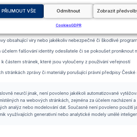
 technické podstaty nebo obsahu internetových stránek nebo je j
PŘIJMOUT VŠE
Odmítnout
Zobrazit předvolb
hto stránek ze strany jiných uživatelů
Cookies
GDPR
sílání nevyžádaných zpráv (spam) nebo řetězových zpráv
rávy obsahující viry nebo jakékoliv nebezpečné či škodlivé progra
 účelem falšování identity odesílatele či se pokoušet proniknout n
 k částem stránek, které jsou vyloučeny z používání veřejností
ých stránkách zprávy či materiály porušující právní předpisy České
slovně neurčí jinak, není povoleno jakékoli automatizované vytěž
 umístěných na webových stránkách, zejména za účelem nacházení a
ických analýz nebo modelování dat. Současně není povoleno použití 
nik využívajících generativní nebo analytické modely umělé intelige