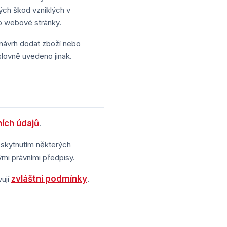
ých škod vzniklých v
to webové stránky.
 návrh dodat zboží nebo
slovně uvedeno jinak.
ích údajů
.
oskytnutím některých
mi právními předpisy.
zvláštní podmínky
vují
.