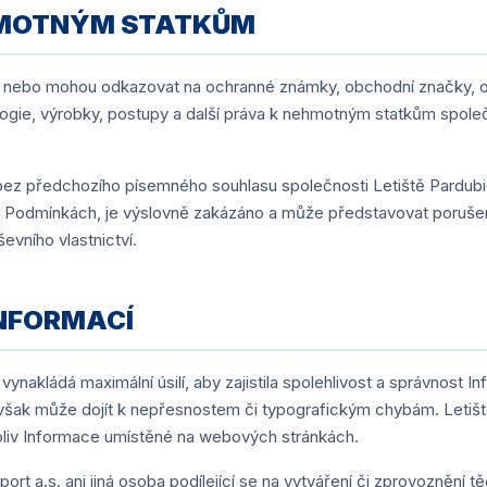
HMOTNÝM STATKŮM
í nebo mohou odkazovat na ochranné známky, obchodní značky, o
ogie, výrobky, postupy a další práva k nehmotným statkům společ
 bez předchozího písemného souhlasu společnosti Letiště Pardubi
 Podmínkách, je výslovně zakázáno a může představovat porušen
evního vlastnictví.
INFORMACÍ
ynakládá maximální úsilí, aby zajistila spolehlivost a správnost 
šak může dojít k nepřesnostem či typografickým chybám. Letišt
koliv Informace umístěné na webových stránkách.
ort a.s. ani jiná osoba podílející se na vytváření či zprovoznění