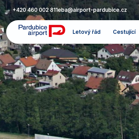
+420 460 002 811
eba@airport-pardubice.cz
Letový řád
Cestující