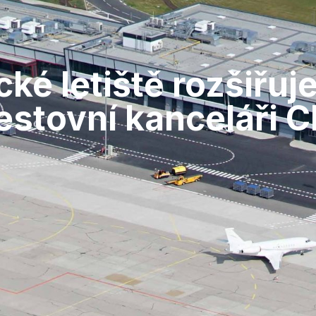
cké letiště rozšiřuj
estovní kanceláři C