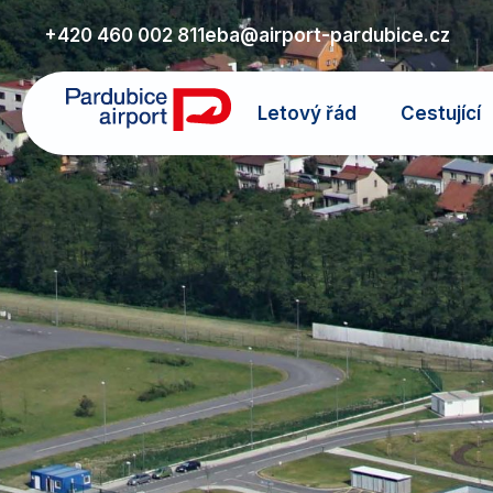
+420 460 002 811
eba@airport-pardubice.cz
Letový řád
Cestující