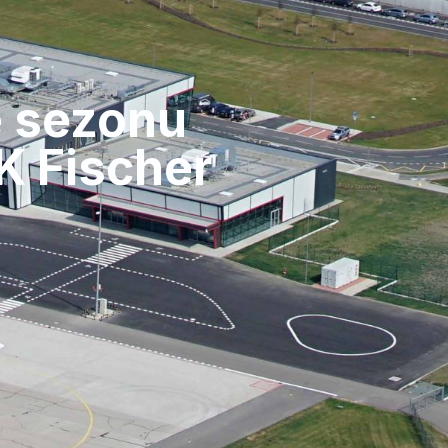
e sezonu
K Fischer