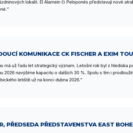
zdninových lokalit. El Alamein či Peloponés představují nové atrak
pné.“
DOUCÍ KOMUNIKACE CK FISCHER A EXIM TO
ás má už řadu let strategický význam. Letošní rok byl z hlediska 
u 2026 navýšíme kapacitu o dalších 30 %. Spolu s tím i prodlou
dubického letiště už na konci dubna 2026.“
ER, PŘEDSEDA PŘEDSTAVENSTVA EAST BOHE