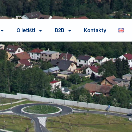
O letišti
B2B
Kontakty