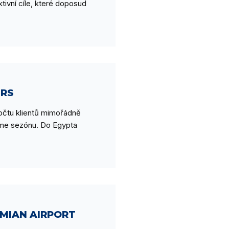
tivní cíle, které doposud
URS
počtu klientů mimořádně
žíme sezónu. Do Egypta
MIAN AIRPORT