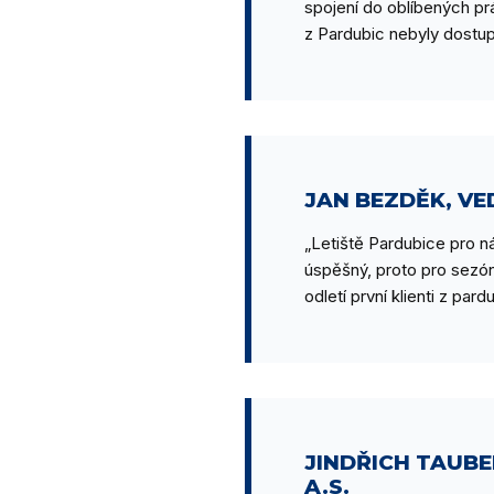
spojení do oblíbených prá
z Pardubic nebyly dostu
JAN BEZDĚK, VE
„Letiště Pardubice pro n
úspěšný, proto pro sezón
odletí první klienti z par
JINDŘICH TAUB
A.S.