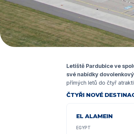
Letiště Pardubice ve spo
své nabídky dovolenkovýc
přímých letů do čtyř atrakti
ČTYŘI NOVÉ DESTINA
EL ALAMEIN
EGYPT