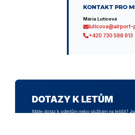
KONTAKT PRO M
Mária Luticová
luticova@airport-
+420 730 588 913
DOTAZY K LETŮM
Máte dotaz k odletům nebo službám na letišti? Js
KONTAKTY
SLUŽBY NA LETIŠTI