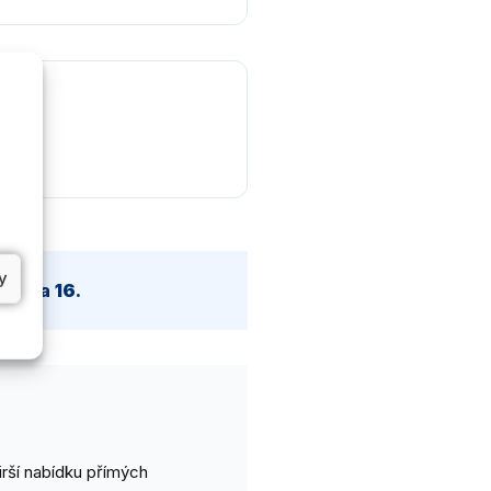
y
uje na
16
.
irší nabídku přímých