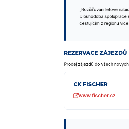
„Rozšiřování letové nabíd
Dlouhodobá spolupráce s 
cestujícím z regionu více
REZERVACE ZÁJEZDŮ
Prodej zájezdů do všech nových de
CK FISCHER
www.fischer.cz