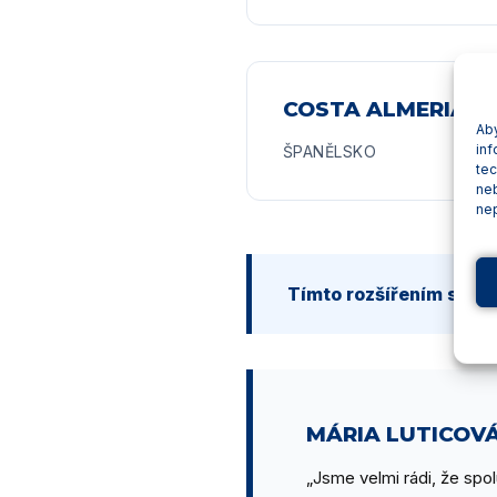
COSTA ALMERIA
Aby
inf
ŠPANĚLSKO
tec
ne
nep
Tímto rozšířením se ce
MÁRIA LUTICOVÁ
„Jsme velmi rádi, že spo