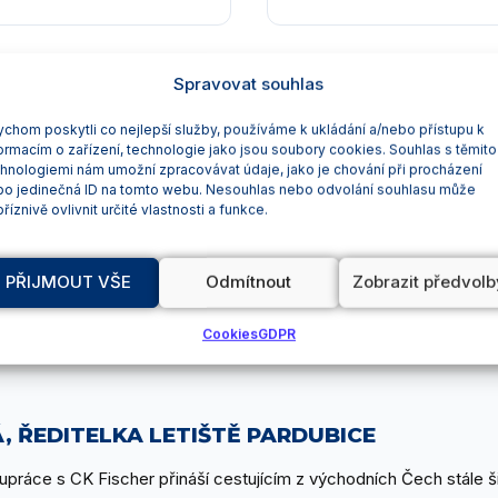
Spravovat souhlas
VARNA
chom poskytli co nejlepší služby, používáme k ukládání a/nebo přístupu k
ormacím o zařízení, technologie jako jsou soubory cookies. Souhlas s těmito
BULHARSKO
hnologiemi nám umožní zpracovávat údaje, jako je chování při procházení
bo jedinečná ID na tomto webu. Nesouhlas nebo odvolání souhlasu může
říznivě ovlivnit určité vlastnosti a funkce.
PŘIJMOUT VŠE
Odmítnout
Zobrazit předvolb
lkový počet destinací z Pardubic na sezónu 2026 zvyš
Cookies
GDPR
, ŘEDITELKA LETIŠTĚ PARDUBICE
lupráce s CK Fischer přináší cestujícím z východních Čech stále š