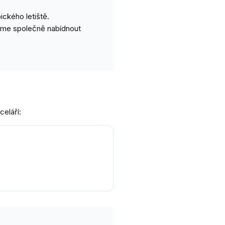
ického letiště.
žeme společně nabídnout
celáří: