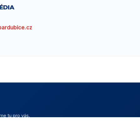
ÉDIA
pardubice.cz
me tu pro vás.