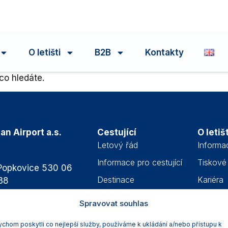
O letišti
B2B
Kontakty
co hledáte.
n Airport a.s.
Cestující
O letišt
Letový řád
Informac
9
Informace pro cestující
Tiskové
 Popkovice 530 06
Destinace
Kariéra
38
Doprava a parkování
Bezpeč
Spravovat souhlas
rt-pardubice.cz
Služby na letišti
Whistle
chom poskytli co nejlepší služby, používáme k ukládání a/nebo přístupu k