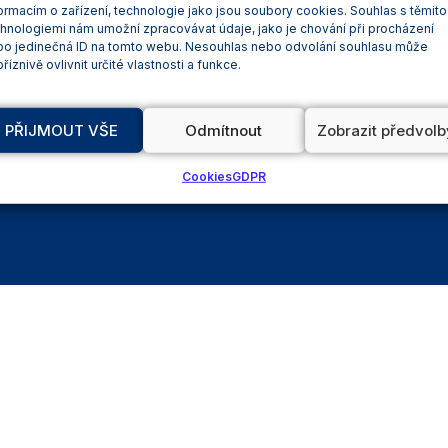
Asistenční služby
002 811
ormacím o zařízení, technologie jako jsou soubory cookies. Souhlas s těmito
hnologiemi nám umožní zpracovávat údaje, jako je chování při procházení
Aktuality
bo jedinečná ID na tomto webu. Nesouhlas nebo odvolání souhlasu může
říznivě ovlivnit určité vlastnosti a funkce.
FAQ
PŘIJMOUT VŠE
Odmítnout
Zobrazit předvolb
cookies
Prohlášení o
Pravidla užívání we
Cookies
GDPR
přístupnosti