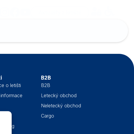
Aktuality z letiště
i
B2B
e o letišti
B2B
 informace
Letecký obchod
Neletecký obchod
nost
Cargo
blowing