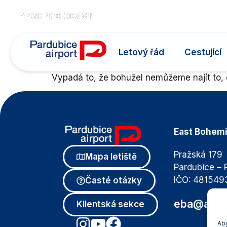
+420 460 002 811
eba@airport-pardubice.cz
Letový řád
Cestující
Vypadá to, že bohužel nemůžeme najít to, 
East Bohemia
Pražská 17
Mapa letiště
Pardubice –
IČO: 481549
Časté otázky
eba@airpo
Klientská sekce
Aby