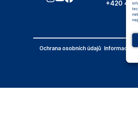
+420 460 
inf
tec
ne
nep
Ochrana osobních údajů
Informace o 